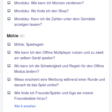
Mondoku: Wie kann ich Münzen verdienen?
Mondoku: Wo finde ich den Shop?
Mondoku: Kann ich die Zahlen unter dem Gemälde
anzeigen lassen?
Mühle
6
Mühle: Spielregeln
Wie kann ich den Offline Multiplayer nutzen und zu zweit
am selben Gerät spielen?
Wo kann ich die Schwierigkeit und Regeln für den Offline
Modus ändern?
Wieso erscheint eine Werbung während einer Runde und
danach ist das Spiel vorbei?
Wie finde ich Freunde/Spieler und füge sie meiner
Freundesliste hinzu?
Alle 6 ansehen