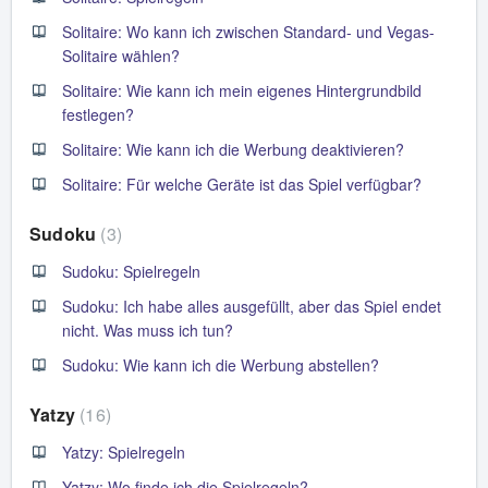
Solitaire: Wo kann ich zwischen Standard- und Vegas-
Solitaire wählen?
Solitaire: Wie kann ich mein eigenes Hintergrundbild
festlegen?
Solitaire: Wie kann ich die Werbung deaktivieren?
Solitaire: Für welche Geräte ist das Spiel verfügbar?
Sudoku
3
Sudoku: Spielregeln
Sudoku: Ich habe alles ausgefüllt, aber das Spiel endet
nicht. Was muss ich tun?
Sudoku: Wie kann ich die Werbung abstellen?
Yatzy
16
Yatzy: Spielregeln
Yatzy: Wo finde ich die Spielregeln?