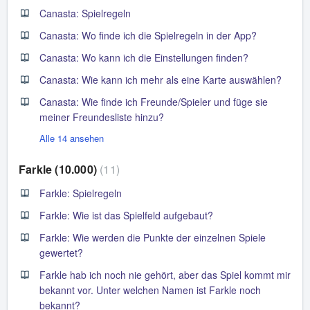
Canasta: Spielregeln
Canasta: Wo finde ich die Spielregeln in der App?
Canasta: Wo kann ich die Einstellungen finden?
Canasta: Wie kann ich mehr als eine Karte auswählen?
Canasta: Wie finde ich Freunde/Spieler und füge sie
meiner Freundesliste hinzu?
Alle 14 ansehen
Farkle (10.000)
11
Farkle: Spielregeln
Farkle: Wie ist das Spielfeld aufgebaut?
Farkle: Wie werden die Punkte der einzelnen Spiele
gewertet?
Farkle hab ich noch nie gehört, aber das Spiel kommt mir
bekannt vor. Unter welchen Namen ist Farkle noch
bekannt?