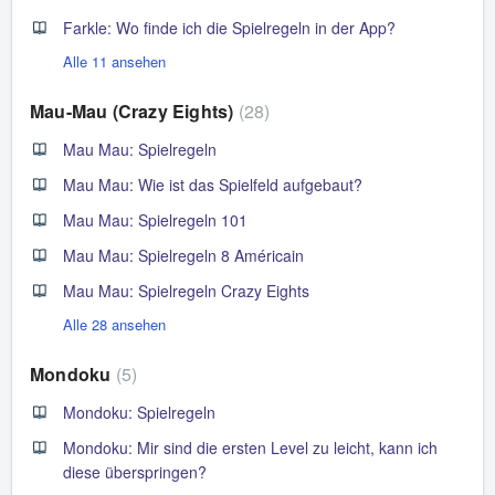
Farkle: Wo finde ich die Spielregeln in der App?
Alle 11 ansehen
Mau-Mau (Crazy Eights)
28
Mau Mau: Spielregeln
Mau Mau: Wie ist das Spielfeld aufgebaut?
Mau Mau: Spielregeln 101
Mau Mau: Spielregeln 8 Américain
Mau Mau: Spielregeln Crazy Eights
Alle 28 ansehen
Mondoku
5
Mondoku: Spielregeln
Mondoku: Mir sind die ersten Level zu leicht, kann ich
diese überspringen?