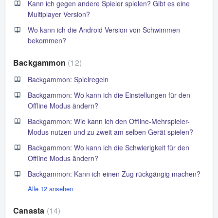
Kann ich gegen andere Spieler spielen? Gibt es eine
Multiplayer Version?
Wo kann ich die Android Version von Schwimmen
bekommen?
Backgammon
12
Backgammon: Spielregeln
Backgammon: Wo kann ich die Einstellungen für den
Offline Modus ändern?
Backgammon: Wie kann ich den Offline-Mehrspieler-
Modus nutzen und zu zweit am selben Gerät spielen?
Backgammon: Wo kann ich die Schwierigkeit für den
Offline Modus ändern?
Backgammon: Kann ich einen Zug rückgängig machen?
Alle 12 ansehen
Canasta
14