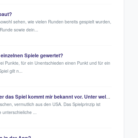
ebaut?
sowohl sehen, wie vielen Runden bereits gespielt wurden,
 Runde sowie dein...
 einzelnen Spiele gewertet?
ei Punkte, für ein Unentschieden einen Punkt und für ein
iel gilt n...
Farkle hab ich noch nie gehört, aber das Spiel kommt mir bekannt vor. Unter welchen Namen ist Farkle noch bekannt?
hen, vermutlich aus den USA. Das Spielprinzip ist
unterschieliche ...
ln in der App?