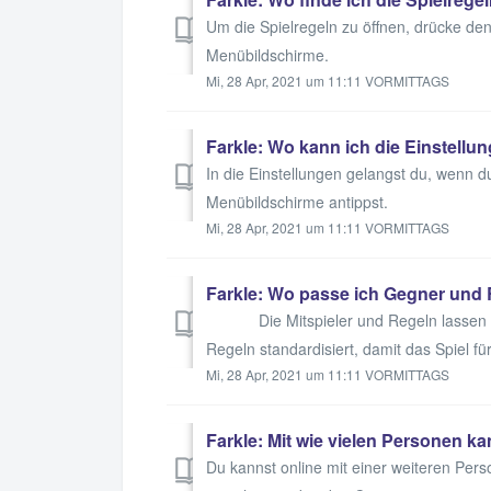
Um die Spielregeln zu öffnen, drücke de
Menübildschirme.
Mi, 28 Apr, 2021 um 11:11 VORMITTAGS
Farkle: Wo kann ich die Einstellu
In die Einstellungen gelangst du, wenn 
Menübildschirme antippst.
Mi, 28 Apr, 2021 um 11:11 VORMITTAGS
Farkle: Wo passe ich Gegner und
Die Mitspieler und Regeln lassen sich
Regeln standardisiert, damit das Spiel für al
Mi, 28 Apr, 2021 um 11:11 VORMITTAGS
Farkle: Mit wie vielen Personen k
Du kannst online mit einer weiteren Per