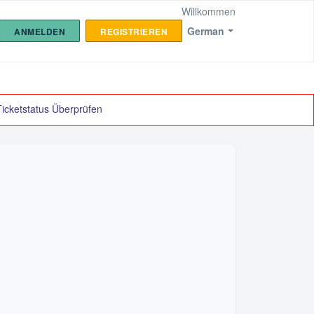
Willkommen
German
ANMELDEN
REGISTRIEREN
Ticketstatus Überprüfen