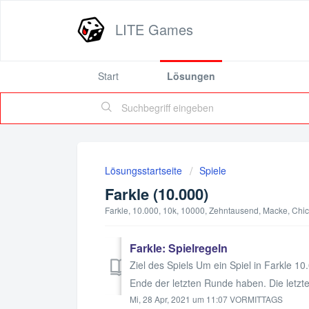
LITE Games
Start
Lösungen
Lösungsstartseite
Spiele
Farkle (10.000)
Farkle, 10.000, 10k, 10000, Zehntausend, Macke, Chica
Farkle: Spielregeln
Ziel des Spiels Um ein Spiel in Farkle 
Ende der letzten Runde haben. Die letzte 
Mi, 28 Apr, 2021 um 11:07 VORMITTAGS