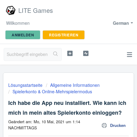
LITE Games
Willkommen
German
ANMELDEN
REGISTRIEREN
Lösungsstartseite
Allgemeine Informationen
Spielerkonto & Online-Mehrspielermodus
Ich habe die App neu installiert. Wie kann ich
mich in mein altes Spielerkonto einloggen?
Geändert am: Mo, 10 Mai, 2021 um 1:14
Drucken
NACHMITTAGS