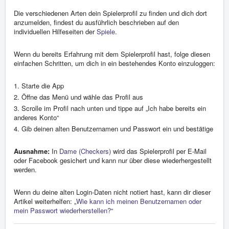
Die verschiedenen Arten dein Spielerprofil zu finden und dich dort
anzumelden, findest du ausführlich beschrieben auf den
individuellen Hilfeseiten der
Spiele
.
Wenn du bereits Erfahrung mit dem Spielerprofil hast, folge diesen
einfachen Schritten, um dich in ein bestehendes Konto einzuloggen:
1. Starte die App
2. Öffne das Menü und wähle das Profil aus
3. Scrolle im Profil nach unten und tippe auf „Ich habe bereits ein
anderes Konto“
4. Gib deinen alten Benutzernamen und Passwort ein und bestätige
Ausnahme:
In
Dame (Checkers)
wird das Spielerprofil per E-Mail
oder Facebook gesichert und kann nur über diese wiederhergestellt
werden.
Wenn du deine alten Login-Daten nicht notiert hast, kann dir dieser
Artikel weiterhelfen: „
Wie kann ich meinen Benutzernamen oder
mein Passwort wiederherstellen?
“