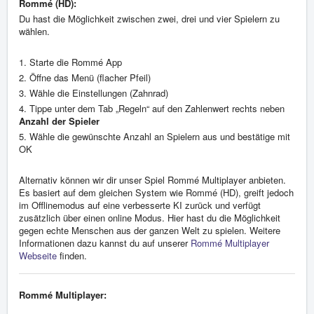
Rommé (HD):
Du hast die Möglichkeit zwischen zwei, drei und vier Spielern zu
wählen.
1. Starte die Rommé App
2. Öffne das Menü (flacher Pfeil)
3. Wähle die Einstellungen (Zahnrad)
4. Tippe unter dem Tab „Regeln“ auf den Zahlenwert rechts neben
Anzahl der Spieler
5. Wähle die gewünschte Anzahl an Spielern aus und bestätige mit
OK
Alternativ können wir dir unser Spiel Rommé Multiplayer anbieten.
Es basiert auf dem gleichen System wie Rommé (HD), greift jedoch
im Offlinemodus auf eine verbesserte KI zurück und verfügt
zusätzlich über einen online Modus. Hier hast du die Möglichkeit
gegen echte Menschen aus der ganzen Welt zu spielen. Weitere
Informationen dazu kannst du auf unserer
Rommé Multiplayer
Webseite
finden.
Rommé Multiplayer: