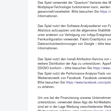
Das Spiel verwendet die "Quantum"-Variante des M
Mutliplayer-Technologie funktionieren kann, werden 
gesammelt/verarbeitet. Bitte besuchen Sie
https:/
Informationen.
Das Spiel nutzt den Software-Analysedienst von Fa
Abstürze aufzuspüren und die allgemeine Stabilit
unter anderem zur Verfolgung von InApp-Ereignis
Fernkonfiguration verwendet. Fabric/Crashlytics un
Datenschutzbestimmungen von Google – bitte be
Informationen.
Das Spiel nutzt den Install-Attribution-Service von
weitere Distribution der App zu unterstützen. AppsF
DSGVO konform – bitte besuchen Sie
https://www.
Das Spiel nutzt die Performance-Analyse-Tools v
Werbenetzwerk von Facebook. Facebook verwendet
Bitte besuchen Sie
https://www.facebook.com/poli
zu erfahren.
Um uns bei der Finanzierung unseres Unternehmen
unterstützen, verwendet diese App die Ad-Mediat
sind wir in der Lage Werbung verschiedenster Wer
Werbepartnern gehören unter anderem
Google
,
Uni