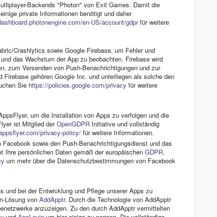
utliplayer-Backends "Photon" von Exit Games. Damit die
einige private Informationen benötigt und daher
/dashboard.photonengine.com/en-US/account/gdpr
für weitere
bric/Crashlytics sowie Google Firebase, um Fehler und
ät und das Wachstum der App zu beobachten. Firebase wird
sen, zum Versenden von Push-Benachrichtigungen und zur
d Firebase gehören Google Inc. und unterliegen als solche den
suchen Sie
https://policies.google.com/privacy
für weitere
 AppsFlyer, um die Installation von Apps zu verfolgen und die
lyer ist Mitglied der
OpenGDPR
Initiative und vollständig
appsflyer.com/privacy-policy/
für weitere Informationen.
on Facebook sowie den Push-Benachrichtigungsdienst und das
 Ihre persönlichen Daten gemäß der europäischen
GDPR
.
cy
um mehr über die Datenschutzbestimmungen von Facebook
s und bei der Entwicklung und Pflege unserer Apps zu
ion-Lösung von
AddApptr
. Durch die Technologie von AddApptr
benetzwerke anzuzeigen. Zu den durch AddApptr vermittelten
ty
und
AppLovin
um hier einige zu nennen. Die vollständige