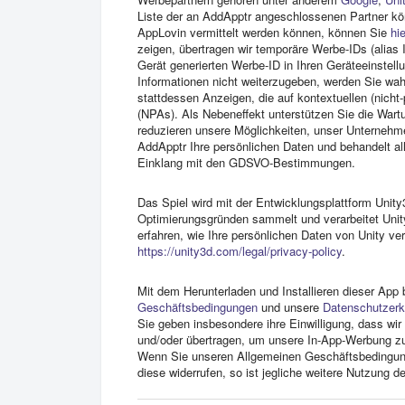
Liste der an AddApptr angeschlossenen Partner k
AppLovin vermittelt werden können, können Sie
hie
zeigen, übertragen wir temporäre Werbe-IDs (alia
Gerät generierten Werbe-ID in Ihren Geräteeinstel
Informationen nicht weiterzugeben, werden Sie wah
stattdessen Anzeigen, die auf kontextuellen (nicht-
(NPAs). Als Nebeneffekt unterstützen Sie die Wart
reduzieren unsere Möglichkeiten, unser Unternehmen
AddApptr Ihre persönlichen Daten und behandelt 
Einklang mit den GDSVO-Bestimmungen.
Das Spiel wird mit der Entwicklungsplattform Unit
Optimierungsgründen sammelt und verarbeitet Uni
erfahren, wie Ihre persönlichen Daten von Unity ve
https://unity3d.com/legal/privacy-policy
.
Mit dem Herunterladen und Installieren dieser Ap
Geschäftsbedingungen
und unsere
Datenschutzerk
Sie geben insbesondere ihre Einwilligung, dass wi
und/oder übertragen, um unsere In-App-Werbung zu
Wenn Sie unseren Allgemeinen Geschäftsbedingung
diese widerrufen, so ist jegliche weitere Nutzung d