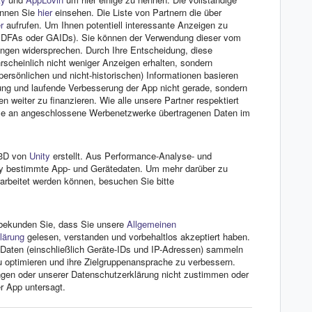
önnen Sie
hier
einsehen. Die Liste von Partnern die über
r
aufrufen. Um Ihnen potentiell interessante Anzeigen zu
s IDFAs oder GAIDs). Sie können der Verwendung dieser vom
lungen widersprechen. Durch Ihre Entscheidung, diese
rscheinlich nicht weniger Anzeigen erhalten, sondern
persönlichen und nicht-historischen) Informationen basieren
ung und laufende Verbesserung der App nicht gerade, sondern
 weiter zu finanzieren. Wie alle unsere Partner respektiert
alle an angeschlossene Werbenetzwerke übertragenen Daten im
y3D von
Unity
erstellt. Aus Performance-Analyse- und
ty bestimmte App- und Gerätedaten. Um mehr darüber zu
rarbeitet werden können, besuchen Sie bitte
p bekunden Sie, dass Sie unsere
Allgemeinen
lärung
gelesen, verstanden und vorbehaltlos akzeptiert haben.
r Daten (einschließlich Geräte-IDs und IP-Adressen) sammeln
 optimieren und ihre Zielgruppenansprache zu verbessern.
en oder unserer Datenschutzerklärung nicht zustimmen oder
er App untersagt.